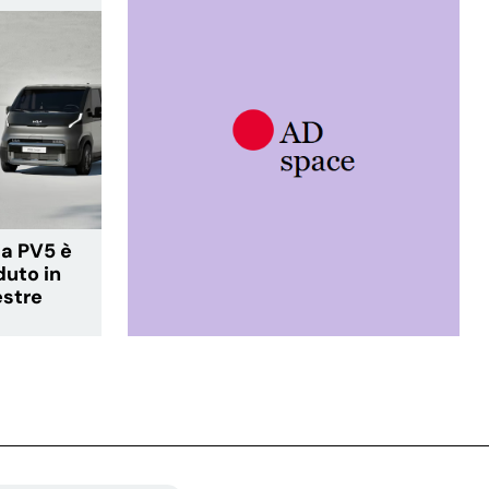
ia PV5 è
duto in
estre