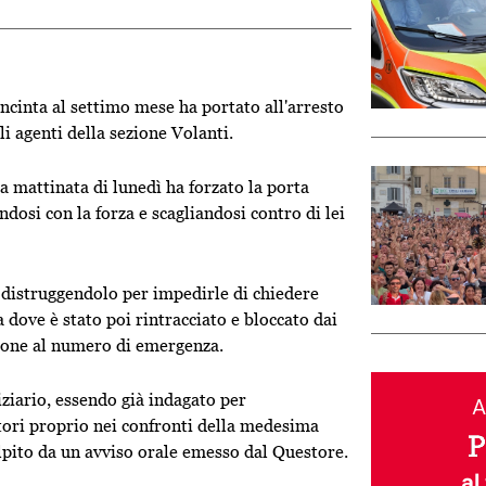
ncinta al settimo mese ha portato all'arresto
li agenti della sezione Volanti.
la mattinata di lunedì ha forzato la porta
dosi con la forza e scagliandosi contro di lei
re distruggendolo per impedirle di chiedere
a dove è stato poi rintracciato e bloccato dai
ione al numero di emergenza.
diziario, essendo già indagato per
A
utori proprio nei confronti della medesima
olpito da un avviso orale emesso dal Questore.
al