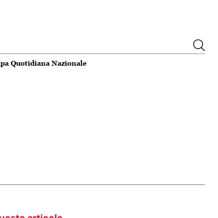
pa Quotidiana Nazionale
i Castelli di Jesi,
Il cordoglio della Pfm per Frances
20:40
glio delle rese per
Guccini: "Sarai sempre qui, contin
rcato
a scrivere"
uesto articolo