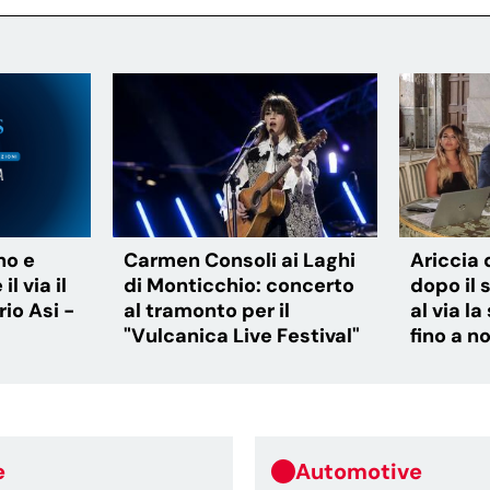
no e
Carmen Consoli ai Laghi
Ariccia
l via il
di Monticchio: concerto
dopo il s
io Asi -
al tramonto per il
al via l
"Vulcanica Live Festival"
fino a 
e
Automotive