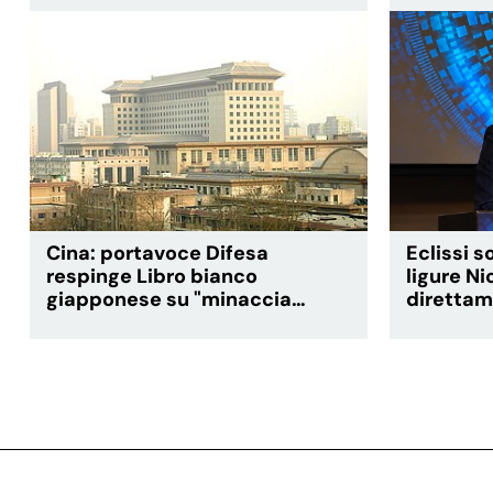
Cina: portavoce Difesa
Eclissi s
respinge Libro bianco
ligure N
giapponese su "minaccia
direttame
cinese"
occhi vi