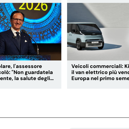
olare, l'assessore
Veicoli commerciali: K
icolò: "Non guardatela
il van elettrico più ven
nte, la salute degli
Europa nel primo sem
ene prima"