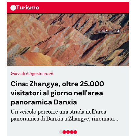
Turismo
Giovedì 6 Agosto 2026
L
Cina: Zhangye, oltre 25.000
visitatori al giorno nell'area
panoramica Danxia
Un veicolo percorre una strada nell'area
"
panoramica di Danxia a Zhangye, rinomata
l
per i rilievi di Danxia, caratterizzati da
r
suggestive formazioni di arenaria rossa, nella
i