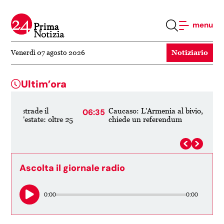
menu
Notiziario
Venerdì 07 agosto 2026
Ultim’ora
Caucaso: L'Armenia al bivio, UE o UEE. Putin
06:35
21:
re 25
chiede un referendum
Ascolta il giornale radio
0:00
0:00