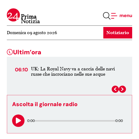
menu
Notiziario
Domenica 09 agosto 2026
Ultim’ora
i
Il "duopolio" del piatto: perché la spesa costa
19:55
19:5
così cara in Australia e gli articoli per la casa
no
Ascolta il giornale radio
0:00
0:00