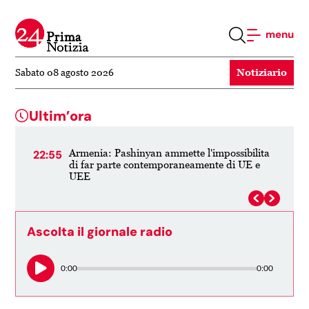
menu
Notiziario
Sabato 08 agosto 2026
Ultim’ora
o
Armenia: Pashinyan ammette l'impossibilita
22:55
20:
di far parte contemporaneamente di UE e
UEE
Ascolta il giornale radio
0:00
0:00