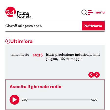
menu
Notiziario
Giovedì 06 agosto 2026
Ultim’ora
 morto
Istat: produzione industriale in flessione a
14:35
13:2
giugno, -1% su maggio
Ascolta il giornale radio
0:00
0:00