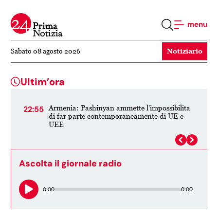
menu
Notiziario
Sabato 08 agosto 2026
Ultim’ora
o
Armenia: Pashinyan ammette l'impossibilita
22:55
20:
di far parte contemporaneamente di UE e
UEE
Ascolta il giornale radio
0:00
0:00