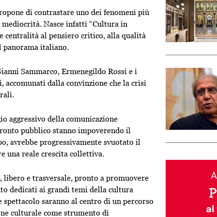
ropone di contrastare uno dei fenomeni più
mediocrità. Nasce infatti “Cultura in
 centralità al pensiero critico, alla qualità
el panorama italiano.
ianni Sammarco
,
Ermenegildo Rossi
e i
i
, accomunati dalla convinzione che la crisi
rali.
ggio aggressivo della comunicazione
fronto pubblico stanno impoverendo il
mpo, avrebbe progressivamente svuotato il
e una reale crescita collettiva.
A
, libero e trasversale, pronto a promuovere
o dedicati ai grandi temi della cultura
a e spettacolo saranno al centro di un percorso
al
one culturale come strumento di