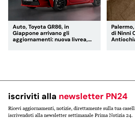
Auto, Toyota GR86, in
Palermo, 
Giappone arrivano gli
di Ninni
aggiornamenti: nuova livrea,
Antiochia
interni rivisti e assetto affinato
sacrifici
strada de
iscriviti alla
newsletter PN24
Ricevi aggiornamenti, notizie, direttamente sulla tua casel
iscrivendoti alla newsletter settimanale Prima Notizia 24.