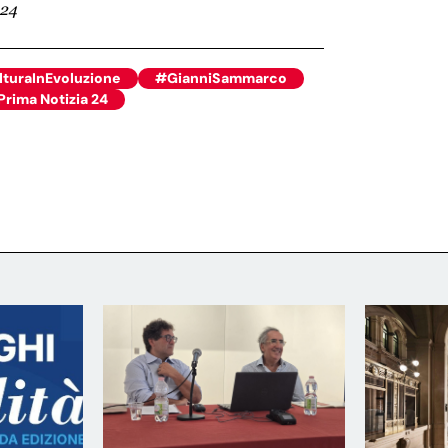
24
turaInEvoluzione
#GianniSammarco
Prima Notizia 24