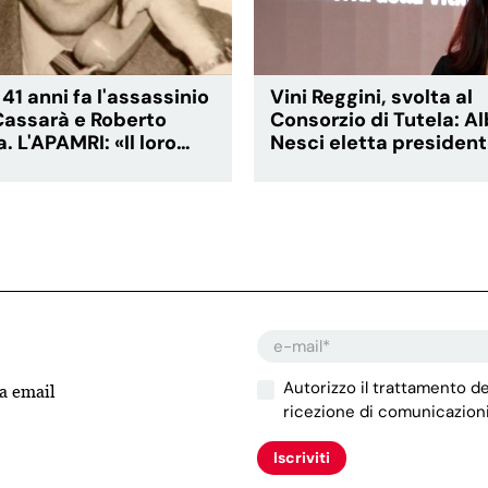
41 anni fa l'assassinio
Vini Reggini, svolta al
 Cassarà e Roberto
Consorzio di Tutela: A
. L'APAMRI: «Il loro
Nesci eletta president
o continua a indicare la
guidare il rilancio del
lla legalità»
Autorizzo il trattamento de
la email
ricezione di comunicazioni
Iscriviti