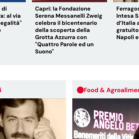
 di
Capri: la Fondazione
Ferragos
: al via
Serena Messanelli Zweig
Intesa S
legalità"
celebra il bicentenario
d’Italia
o
della scoperta della
gratuito
Grotta Azzurra con
Napoli 
"Quattro Parole ed un
Suono"
i
Food & Agroalime