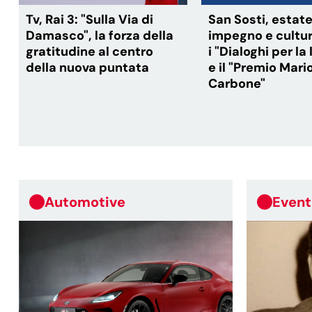
Tv, Rai 3: "Sulla Via di
San Sosti, estate
Damasco", la forza della
impegno e cultura
gratitudine al centro
i "Dialoghi per la 
della nuova puntata
e il "Premio Mari
Carbone"
Automotive
Event