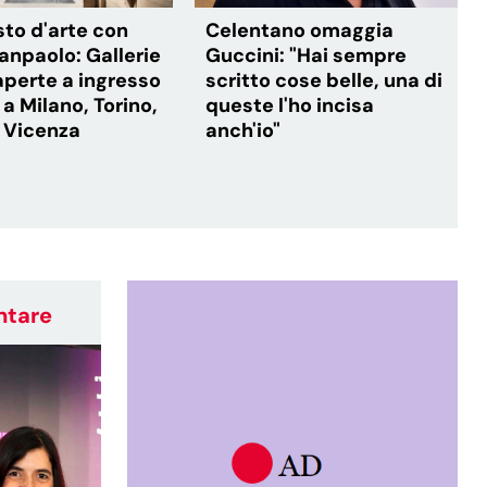
to d'arte con
Celentano omaggia
anpaolo: Gallerie
Guccini: "Hai sempre
 aperte a ingresso
scritto cose belle, una di
 a Milano, Torino,
queste l'ho incisa
e Vicenza
anch'io"
ntare