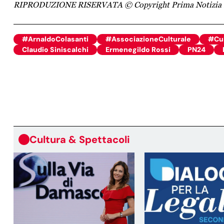
RIPRODUZIONE RISERVATA © Copyright Prima Notizia 
#ArnaldoColasanti
#AssociazioneCulturale
#Cul
Claudio Siniscalchi
Ermenegildo Rossi
PN24
Cultura & Spettacoli