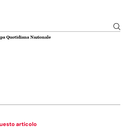
pa Quotidiana Nazionale
a al Consorzio di
Iran, media di opposizione: "Mojt
20:20
ci eletta
Khamenei in condizioni critiche,
are il rilancio del
potrebbe essere in punto di morte
uesto articolo