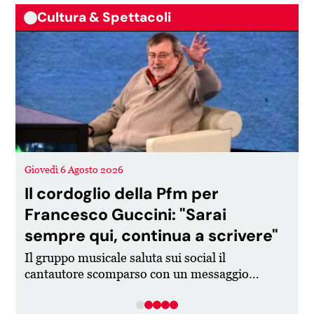
Cultura & Spettacoli
Giovedì 6 Agosto 2026
G
Il cordoglio della Pfm per
Francesco Guccini: "Sarai
sempre qui, continua a scrivere"
Il gruppo musicale saluta sui social il
T
cantautore scomparso con un messaggio
C
pieno di affetto dedicato anche alla sua
T
famiglia.
q