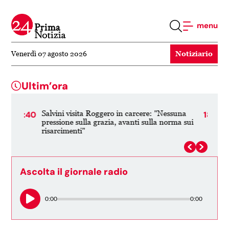
menu
Notiziario
Venerdì 07 agosto 2026
Ultim’ora
una
Cina: robot in servizio nel parco del Tempio
18:37
18:3
a sui
del Cielo a Pechino
Ascolta il giornale radio
0:00
0:00