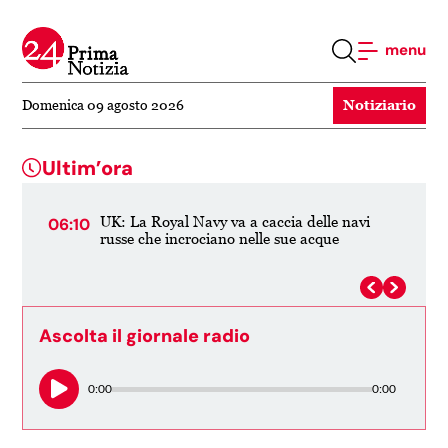
menu
Notiziario
Domenica 09 agosto 2026
Ultim’ora
i
Il "duopolio" del piatto: perché la spesa costa
19:55
19:5
così cara in Australia e gli articoli per la casa
no
Ascolta il giornale radio
0:00
0:00