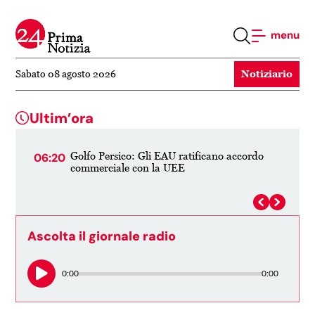
menu
Notiziario
Sabato 08 agosto 2026
Ultim’ora
o
Armenia: Pashinyan ammette l'impossibilita
22:55
20:
di far parte contemporaneamente di UE e
UEE
Ascolta il giornale radio
0:00
0:00